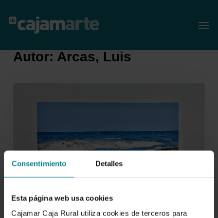
Skip
Menu
Men
to
main
content
Autor: Arcas, Luis
Consentimiento
Detalles
Esta página web usa cookies
Cajamar Caja Rural utiliza cookies de terceros para