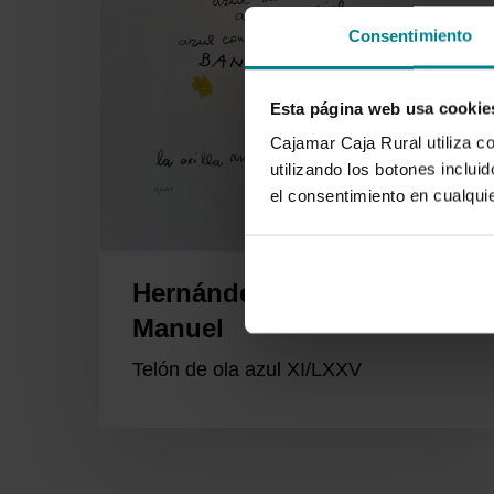
Consentimiento
Esta página web usa cookie
Cajamar Caja Rural utiliza c
utilizando los botones inclu
el consentimiento en cualqu
Hernández Mompó,
Manuel
Telón de ola azul XI/LXXV