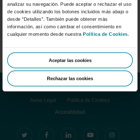
analizar su navegación. Puede aceptar o rechazar el uso
de cookies utilizando los botones incluidos más abajo o
desde “Detalles”. También puede obtener más
Meseguer Muñoz, Conrado
información, así como cambiar el consentimiento en
cualquier momento desde nuestra
Política de Cookies
.
Descargando arroz
Aceptar las cookies
Rechazar las cookies
Aviso Legal
Política de Cookies
Accesibilidad
twitter
facebook
linkedin
youtube
instagram