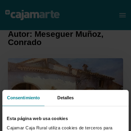
Skip
Menu
Men
to
main
content
Autor: Meseguer Muñoz,
Conrado
Consentimiento
Detalles
Esta página web usa cookies
Cajamar Caja Rural utiliza cookies de terceros para