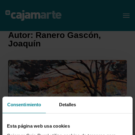
Skip
Menu
Men
to
main
content
Autor: Ranero Gascón,
Joaquín
Consentimiento
Detalles
Esta página web usa cookies