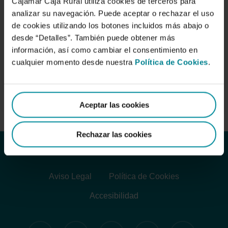
Cajamar Caja Rural utiliza cookies de terceros para
analizar su navegación. Puede aceptar o rechazar el uso
de cookies utilizando los botones incluidos más abajo o
desde “Detalles”. También puede obtener más
Ranero Gascón, Joaquín
información, así como cambiar el consentimiento en
cualquier momento desde nuestra
Política de Cookies
.
Paisaje
Aceptar las cookies
Rechazar las cookies
Aviso Legal
Política de Cookies
Accesibilidad
twitter
facebook
linkedin
youtube
instagram