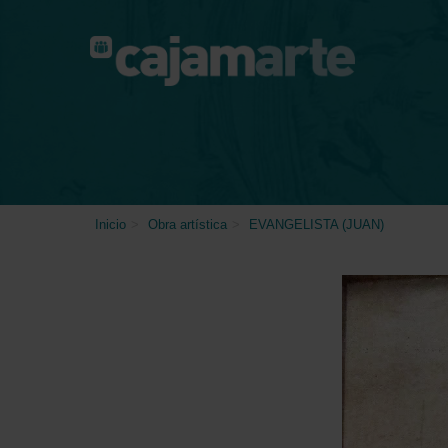
Skip
to
main
content
Inicio
>
Obra artística
>
EVANGELISTA (JUAN)