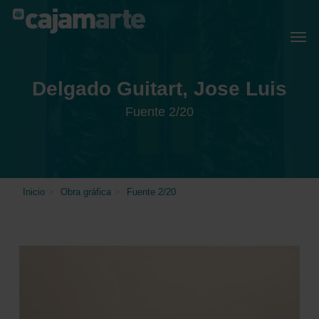
Skip
Menu
Men
to
main
content
Delgado Guitart, Jose Luis
Fuente 2/20
Inicio
>
Obra gráfica
>
Fuente 2/20