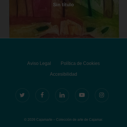
Sin título
Aviso Legal
Política de Cookies
Accesibilidad
twitter
facebook
linkedin
youtube
instagram
© 2026 Cajamarte – Colección de arte de Cajamar.