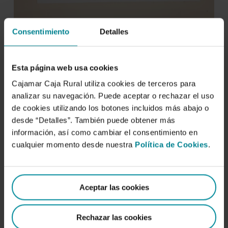
Consentimiento
Detalles
Esta página web usa cookies
Cajamar Caja Rural utiliza cookies de terceros para
Ficha técnica
analizar su navegación. Puede aceptar o rechazar el uso
de cookies utilizando los botones incluidos más abajo o
Título
Fuente 2/20
desde “Detalles”. También puede obtener más
información, así como cambiar el consentimiento en
cualquier momento desde nuestra
Política de Cookies
.
Delgado Guitart, Jose Luis
Autor
Tánger, Marruecos, 1947
Aceptar las cookies
76 x 56 cm (huella 72 x 51,5
Dimensiones
cm)
Rechazar las cookies