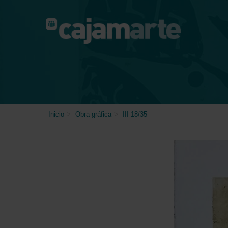
Skip
to
main
content
Inicio
>
Obra gráfica
>
III 18/35