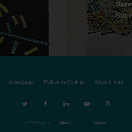
Siguie
Sin 
Aviso Legal
Política de Cookies
Accesibilidad
twitter
facebook
linkedin
youtube
instagram
© 2026 Cajamarte – Colección de arte de Cajamar.