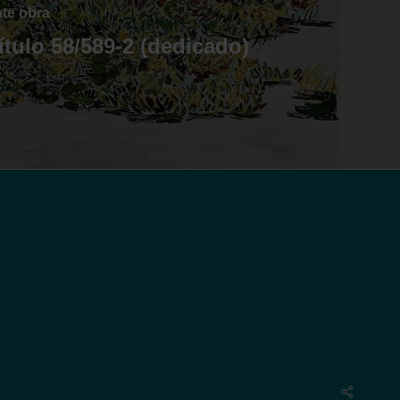
nte obra
título 58/589-2 (dedicado)