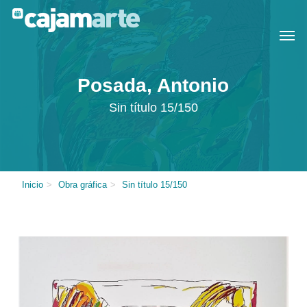
Skip
Menu
Men
to
main
content
Posada, Antonio
Sin título 15/150
Inicio
>
Obra gráfica
>
Sin título 15/150