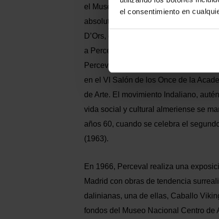
el Museo Nacional de Arte Moderno de 
el consentimiento en cualqu
absoluto, apoyados desde un primer 
D’Ors, escritor, filósofo y crítico de ar
a Perceval uno de los grandes hitos de
Perceval y los indalianos son invitados
en el VI Salón de los Once de la Acad
de Arte. El movimiento Indaliano, autén
vida social y cultural almeriense se ma
años 60, cuando se celebra el segundo
(1963).
En 1966, Perceval realiza una exposic
Madrid con obras de tendencia surreali
dalinianas, una de ellas, Caballo Vikin
fondos del Museo Nacional Centro de 