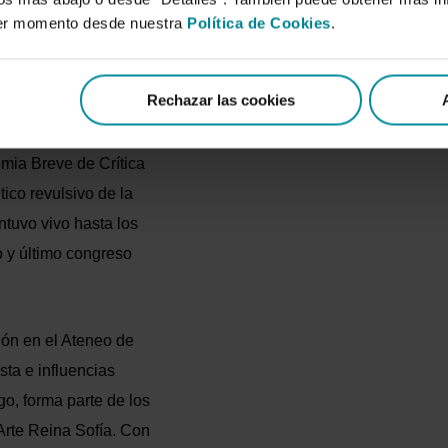
Madrid, con un éxito
ier momento desde nuestra
Política de Cookies
.
momento por Eugenio
te español, que considera
Rechazar las cookies
 la pintura española.
 a participar en 1948
emia Breve de Crítica
tico revulsivo de la
ntuvo vivo hasta los
 y último congreso
ión en el Ateneo de
sta e influencias
go, forma parte de los
Arte Reina Sofía. Con