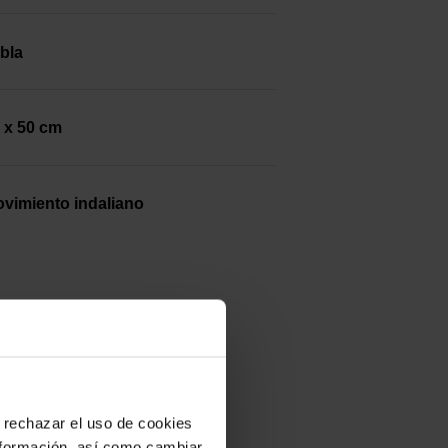
bla
 x 50 cm
vimiento indaliano
 rechazar el uso de cookies
nformación, así como cambiar