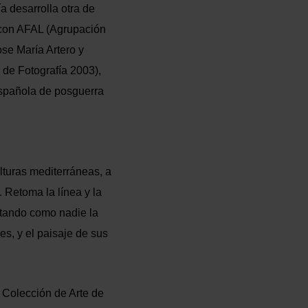
ía desarrolla otra de
a con AFAL (Agrupación
se María Artero y
 de Fotografía 2003),
 española de posguerra
lturas mediterráneas, a
. Retoma la línea y la
ntando como nadie la
bes, y el paisaje de sus
a Colección de Arte de