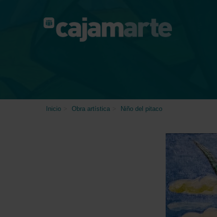
Skip
to
main
content
Inicio
>
Obra artística
>
Niño del pitaco