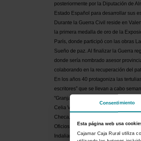
posteriormente por la Diputación de Alm
Estado Español para desarrollar sus es
Durante la Guerra Civil reside en Vale
la primera medalla de oro de la Exposi
París, donde participó con las obras L
Sueño de paz. Al finalizar la Guerra re
donde sería nombrado asesor provincial
colaborando en la recuperación del pat
En los años 40 protagoniza las tertulias
escritores” que se llevan a cabo sema
“Granja Balear” donde acuden intelectu
Consentimiento
Celia Viñas, profesora y escritora, y j
Checa, Cañadas, Capuleto…) de la Esc
Esta página web usa cookie
Oficios y donde se fragua el nacimient
Cajamar Caja Rural utiliza c
Indaliano. En el año 1947 inauguran s
utilizando los botones inclu