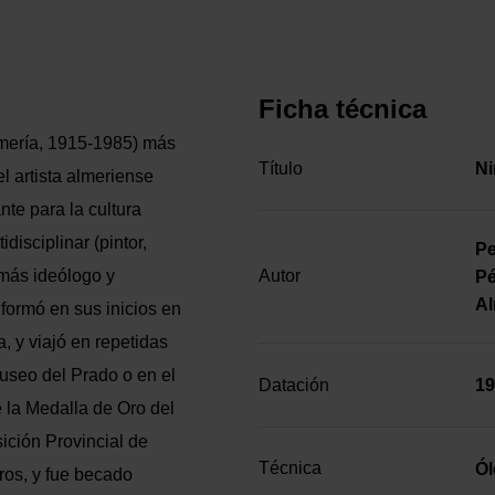
Ficha técnica
lmería, 1915-1985) más
Título
Ni
l artista almeriense
te para la cultura
disciplinar (pintor,
Pe
demás ideólogo y
Autor
Pé
Al
formó en sus inicios en
a, y viajó en repetidas
useo del Prado o en el
Datación
19
 la Medalla de Oro del
ición Provincial de
Técnica
Ól
ros, y fue becado