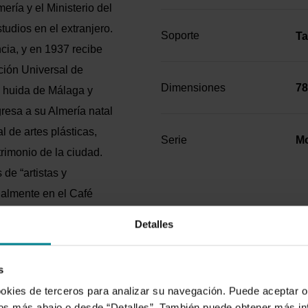
ería y el Ministerio del
tudios en el extranjero.
Soporte
Ta
ncia, y en 1937 recibe
ción Universal de
Dimensiones
78
a huida de Málaga y
gresa a su Almería natal
 de artes plásticas,
Serie
Mo
rimonio de la ciudad.
 de “artistas y
nalmente en el Café
ales de la talla de
Detalles
óvenes pintores (Cantón
uela de Artes y
s
o del Movimiento
ookies de terceros para analizar su navegación. Puede aceptar o
u primera exposición en
idos más abajo o desde “Detalles”. También puede obtener más i