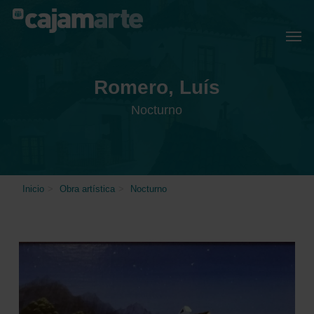
Skip
Menu
Men
to
main
content
Romero, Luís
Nocturno
Inicio
>
Obra artística
>
Nocturno