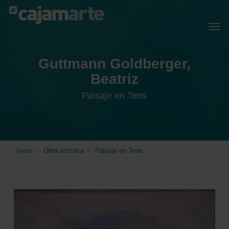
Skip
Menu
Men
to
main
content
Guttmann Goldberger,
Beatriz
Paisaje en Tens
Inicio
>
Obra artística
>
Paisaje en Tens