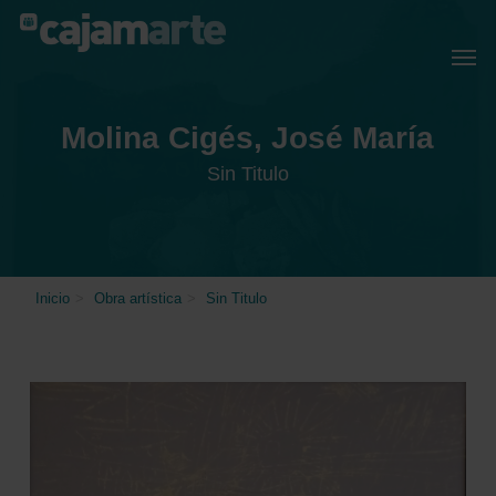
Skip
Menu
Men
to
main
content
Molina Cigés, José María
Sin Titulo
Inicio
>
Obra artística
>
Sin Titulo